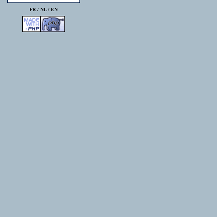
FR /
NL
/
EN