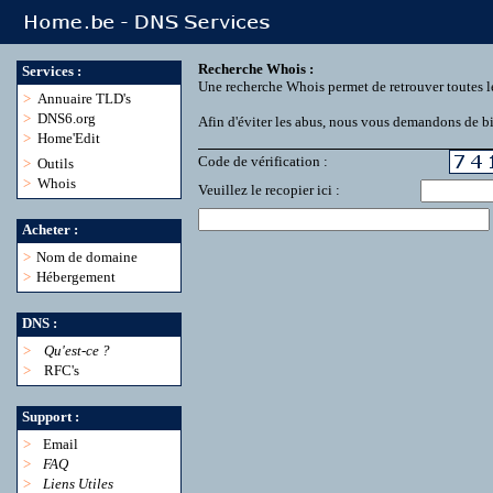
Recherche Whois :
Services :
Une recherche Whois permet de retrouver toutes l
>
Annuaire TLD's
>
DNS6.org
Afin d'éviter les abus, nous vous demandons de bie
>
Home'Edit
Code de vérification :
>
Outils
>
Whois
Veuillez le recopier ici :
Acheter :
>
Nom de domaine
>
Hébergement
DNS :
>
Qu'est-ce ?
>
RFC's
Support :
>
Email
>
FAQ
>
Liens Utiles