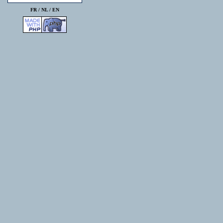
FR /
NL
/
EN