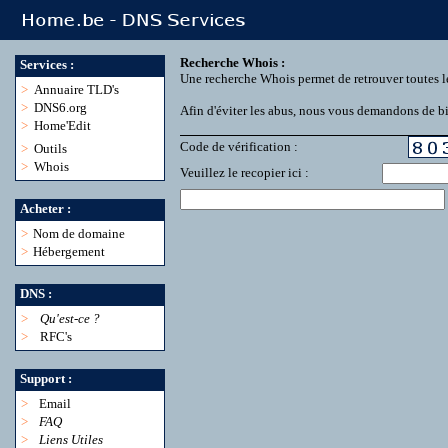
Recherche Whois :
Services :
Une recherche Whois permet de retrouver toutes l
>
Annuaire TLD's
>
DNS6.org
Afin d'éviter les abus, nous vous demandons de bie
>
Home'Edit
Code de vérification :
>
Outils
>
Whois
Veuillez le recopier ici :
Acheter :
>
Nom de domaine
>
Hébergement
DNS :
>
Qu'est-ce ?
>
RFC's
Support :
>
Email
>
FAQ
>
Liens Utiles