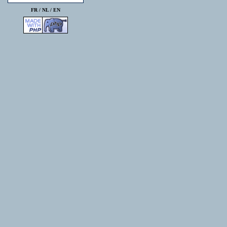
FR /
NL
/
EN