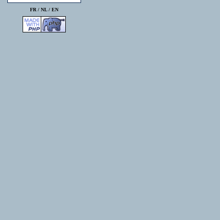
FR /
NL
/
EN