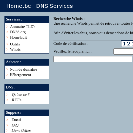
Recherche Whois :
Services :
Une recherche Whois permet de retrouver toutes l
>
Annuaire TLD's
>
DNS6.org
Afin d'éviter les abus, nous vous demandons de bie
>
Home'Edit
Code de vérification :
>
Outils
>
Whois
Veuillez le recopier ici :
Acheter :
>
Nom de domaine
>
Hébergement
DNS :
>
Qu'est-ce ?
>
RFC's
Support :
>
Email
>
FAQ
>
Liens Utiles