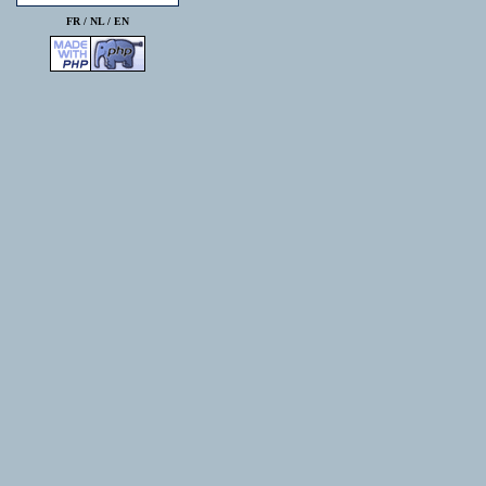
FR /
NL
/
EN