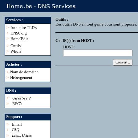
Outils :
Services :
Des outils DNS en tout genre vous sont proposés.
>
Annuaire TLD's
>
DNS6.org
>
Home'Edit
Get IP(s) from HOST :
>
Outils
HOST :
>
Whois
Acheter :
>
Nom de domaine
>
Hébergement
DNS :
>
Qu'est-ce ?
>
RFC's
Support :
>
Email
>
FAQ
>
Liens Utiles