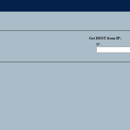
Get HOST from IP :
IP :