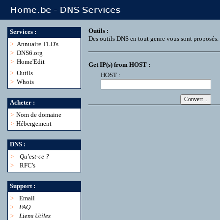
Outils :
Services :
Des outils DNS en tout genre vous sont proposés.
>
Annuaire TLD's
>
DNS6.org
>
Home'Edit
Get IP(s) from HOST :
>
Outils
HOST :
>
Whois
Acheter :
>
Nom de domaine
>
Hébergement
DNS :
>
Qu'est-ce ?
>
RFC's
Support :
>
Email
>
FAQ
>
Liens Utiles