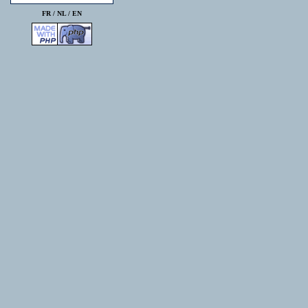
FR /
NL
/
EN