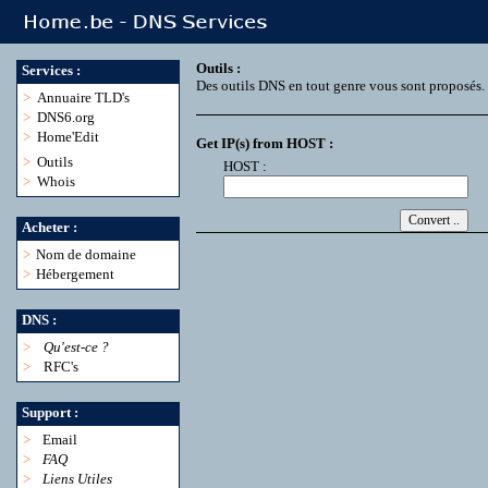
Outils :
Services :
Des outils DNS en tout genre vous sont proposés.
>
Annuaire TLD's
>
DNS6.org
>
Home'Edit
Get IP(s) from HOST :
>
Outils
HOST :
>
Whois
Acheter :
>
Nom de domaine
>
Hébergement
DNS :
>
Qu'est-ce ?
>
RFC's
Support :
>
Email
>
FAQ
>
Liens Utiles