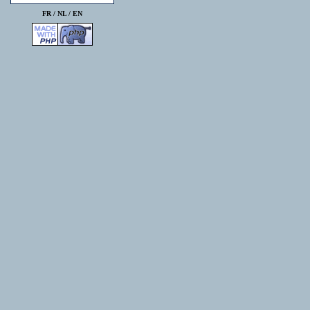
FR /
NL
/
EN