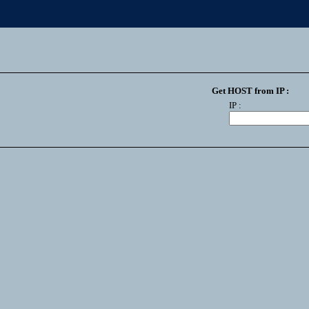
Get HOST from IP :
IP :