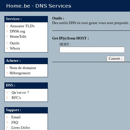
Outils :
Services :
Des outils DNS en tout genre vous sont proposés.
>
Annuaire TLD's
>
DNS6.org
>
Home'Edit
Get IP(s) from HOST :
>
Outils
HOST :
>
Whois
Acheter :
>
Nom de domaine
>
Hébergement
DNS :
>
Qu'est-ce ?
>
RFC's
Support :
>
Email
>
FAQ
>
Liens Utiles