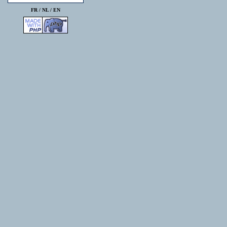
FR /
NL
/
EN