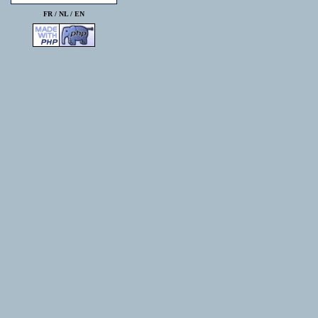
FR /
NL
/
EN