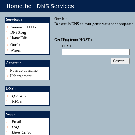
Outils :
Services :
Des outils DNS en tout genre vous sont proposés.
>
Annuaire TLD's
>
DNS6.org
>
Home'Edit
Get IP(s) from HOST :
>
Outils
HOST :
>
Whois
Acheter :
>
Nom de domaine
>
Hébergement
DNS :
>
Qu'est-ce ?
>
RFC's
Support :
>
Email
>
FAQ
>
Liens Utiles