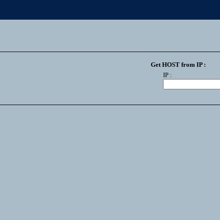
Get HOST from IP :
IP :