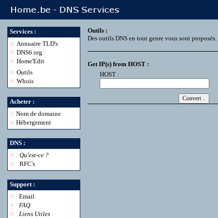
Outils :
Services :
Des outils DNS en tout genre vous sont proposés.
>
Annuaire TLD's
>
DNS6.org
>
Home'Edit
Get IP(s) from HOST :
>
Outils
HOST :
>
Whois
Acheter :
>
Nom de domaine
>
Hébergement
DNS :
>
Qu'est-ce ?
>
RFC's
Support :
>
Email
>
FAQ
>
Liens Utiles