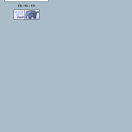
FR /
NL
/
EN