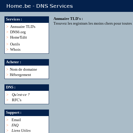
Annuaire TLD's :
Services :
Trouvez les registrars les moins chers pour toute
>
Annuaire TLD's
>
DNS6.org
>
Home'Edit
>
Outils
>
Whois
Acheter :
>
Nom de domaine
>
Hébergement
DNS :
>
Qu'est-ce ?
>
RFC's
Support :
>
Email
>
FAQ
>
Liens Utiles