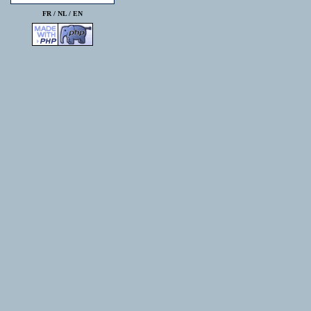
FR /
NL
/
EN