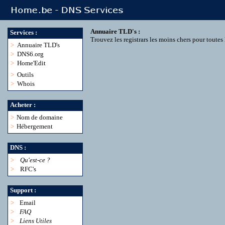
Annuaire TLD's :
Services :
Trouvez les registrars les moins chers pour toute
>
Annuaire TLD's
>
DNS6.org
>
Home'Edit
>
Outils
>
Whois
Acheter :
>
Nom de domaine
>
Hébergement
DNS :
>
Qu'est-ce ?
>
RFC's
Support :
>
Email
>
FAQ
>
Liens Utiles