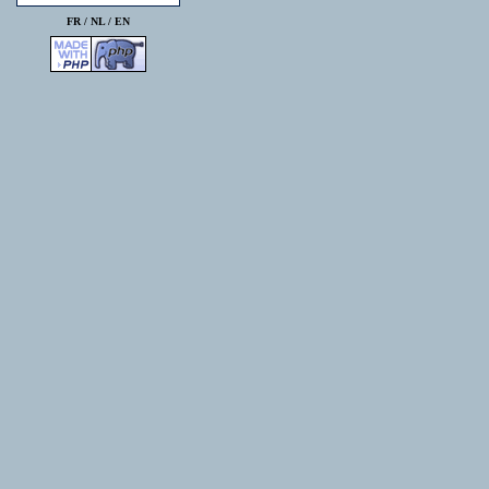
FR /
NL
/
EN