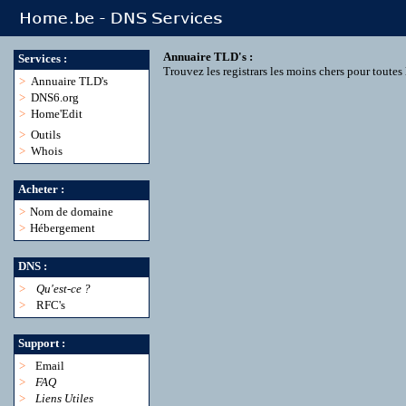
Annuaire TLD's :
Services :
Trouvez les registrars les moins chers pour toute
>
Annuaire TLD's
>
DNS6.org
>
Home'Edit
>
Outils
>
Whois
Acheter :
>
Nom de domaine
>
Hébergement
DNS :
>
Qu'est-ce ?
>
RFC's
Support :
>
Email
>
FAQ
>
Liens Utiles