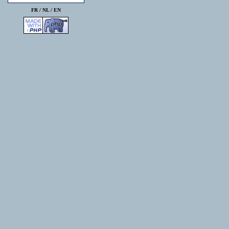
FR /
NL
/
EN