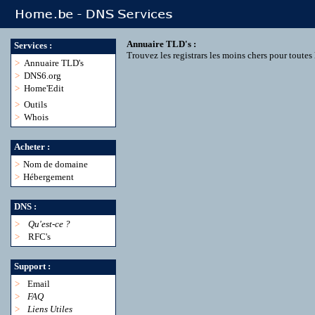
Annuaire TLD's :
Services :
Trouvez les registrars les moins chers pour toute
>
Annuaire TLD's
>
DNS6.org
>
Home'Edit
>
Outils
>
Whois
Acheter :
>
Nom de domaine
>
Hébergement
DNS :
>
Qu'est-ce ?
>
RFC's
Support :
>
Email
>
FAQ
>
Liens Utiles