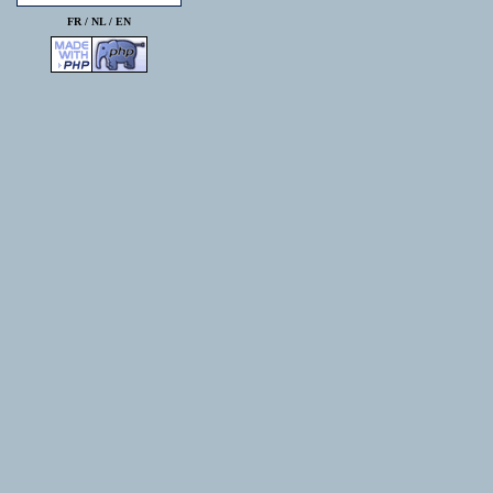
FR /
NL
/
EN