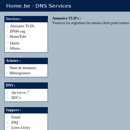
Annuaire TLD's :
Services :
Trouvez les registrars les moins chers pour toute
>
Annuaire TLD's
>
DNS6.org
>
Home'Edit
>
Outils
>
Whois
Acheter :
>
Nom de domaine
>
Hébergement
DNS :
>
Qu'est-ce ?
>
RFC's
Support :
>
Email
>
FAQ
>
Liens Utiles