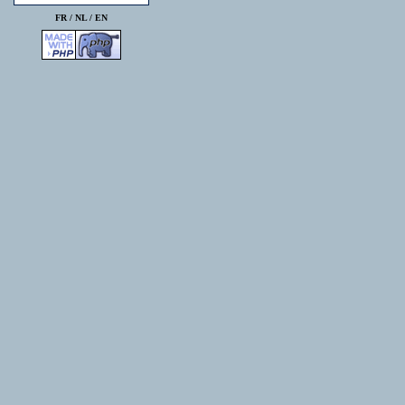
FR /
NL
/
EN