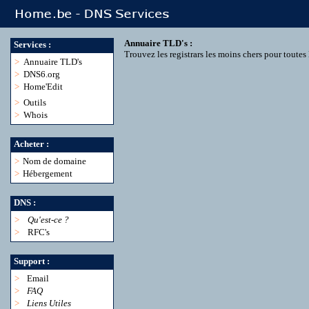
Annuaire TLD's :
Services :
Trouvez les registrars les moins chers pour toute
>
Annuaire TLD's
>
DNS6.org
>
Home'Edit
>
Outils
>
Whois
Acheter :
>
Nom de domaine
>
Hébergement
DNS :
>
Qu'est-ce ?
>
RFC's
Support :
>
Email
>
FAQ
>
Liens Utiles