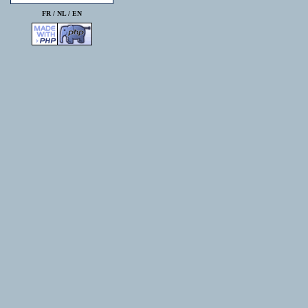
FR /
NL
/
EN