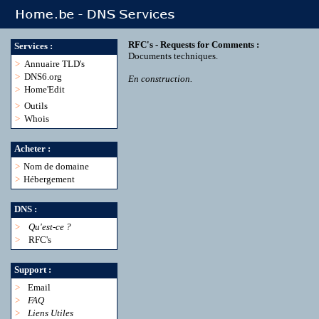
RFC's - Requests for Comments :
Services :
Documents techniques.
>
Annuaire TLD's
>
DNS6.org
En construction.
>
Home'Edit
>
Outils
>
Whois
Acheter :
>
Nom de domaine
>
Hébergement
DNS :
>
Qu'est-ce ?
>
RFC's
Support :
>
Email
>
FAQ
>
Liens Utiles