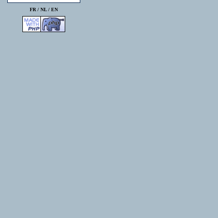
FR /
NL
/
EN