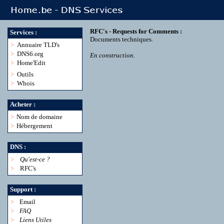
RFC's - Requests for Comments :
Services :
Documents techniques.
>
Annuaire TLD's
>
DNS6.org
En construction.
>
Home'Edit
>
Outils
>
Whois
Acheter :
>
Nom de domaine
>
Hébergement
DNS :
>
Qu'est-ce ?
>
RFC's
Support :
>
Email
>
FAQ
>
Liens Utiles