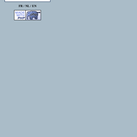
FR /
NL
/
EN