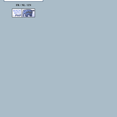
FR /
NL
/
EN