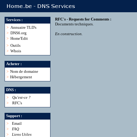
RFC's - Requests for Comments :
Services :
Documents techniques.
>
Annuaire TLD's
>
DNS6.org
En construction.
>
Home'Edit
>
Outils
>
Whois
Acheter :
>
Nom de domaine
>
Hébergement
DNS :
>
Qu'est-ce ?
>
RFC's
Support :
>
Email
>
FAQ
>
Liens Utiles