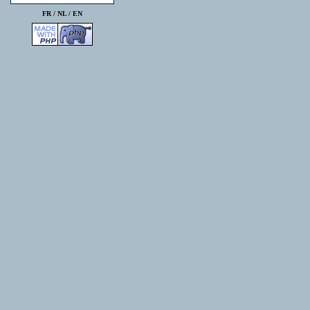
FR /
NL
/
EN