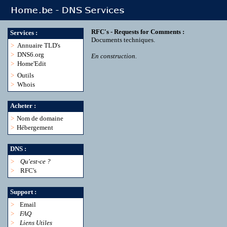
RFC's - Requests for Comments :
Services :
Documents techniques.
>
Annuaire TLD's
>
DNS6.org
En construction.
>
Home'Edit
>
Outils
>
Whois
Acheter :
>
Nom de domaine
>
Hébergement
DNS :
>
Qu'est-ce ?
>
RFC's
Support :
>
Email
>
FAQ
>
Liens Utiles