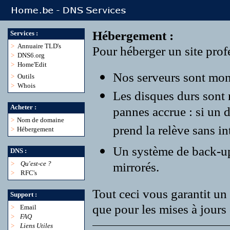
Hébergement :
Services :
>
Annuaire TLD's
Pour héberger un site profe
>
DNS6.org
>
Home'Edit
Nos serveurs sont monté
>
Outils
>
Whois
Les disques durs sont
Acheter :
pannes accrue : si un 
>
Nom de domaine
prend la relève sans in
>
Hébergement
Un système de back-up r
DNS :
>
Qu'est-ce ?
mirrorés.
>
RFC's
Tout ceci vous garantit un 
Support :
que pour les mises à jours 
>
Email
>
FAQ
>
Liens Utiles