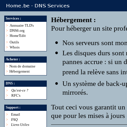
Hébergement :
Services :
>
Annuaire TLD's
Pour héberger un site profe
>
DNS6.org
>
Home'Edit
Nos serveurs sont monté
>
Outils
>
Whois
Les disques durs sont
Acheter :
pannes accrue : si un 
>
Nom de domaine
prend la relève sans in
>
Hébergement
Un système de back-up r
DNS :
>
Qu'est-ce ?
mirrorés.
>
RFC's
Tout ceci vous garantit un 
Support :
que pour les mises à jours 
>
Email
>
FAQ
>
Liens Utiles