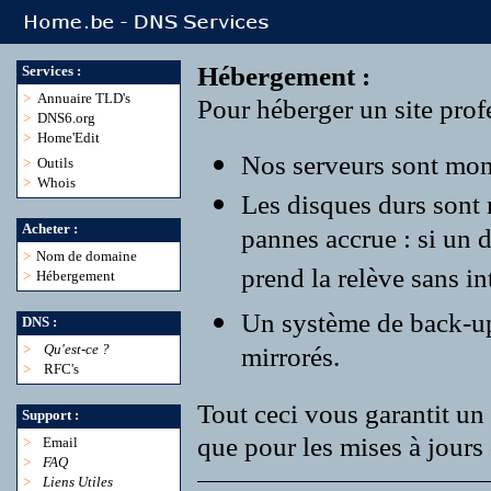
Hébergement :
Services :
>
Annuaire TLD's
Pour héberger un site profe
>
DNS6.org
>
Home'Edit
Nos serveurs sont monté
>
Outils
>
Whois
Les disques durs sont
Acheter :
pannes accrue : si un 
>
Nom de domaine
prend la relève sans in
>
Hébergement
Un système de back-up r
DNS :
>
Qu'est-ce ?
mirrorés.
>
RFC's
Tout ceci vous garantit un 
Support :
que pour les mises à jours 
>
Email
>
FAQ
>
Liens Utiles