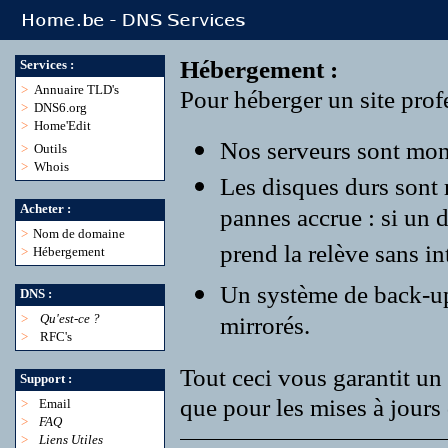
Hébergement :
Services :
>
Annuaire TLD's
Pour héberger un site profe
>
DNS6.org
>
Home'Edit
Nos serveurs sont monté
>
Outils
>
Whois
Les disques durs sont
Acheter :
pannes accrue : si un 
>
Nom de domaine
prend la relève sans in
>
Hébergement
Un système de back-up r
DNS :
>
Qu'est-ce ?
mirrorés.
>
RFC's
Tout ceci vous garantit un 
Support :
que pour les mises à jours 
>
Email
>
FAQ
>
Liens Utiles