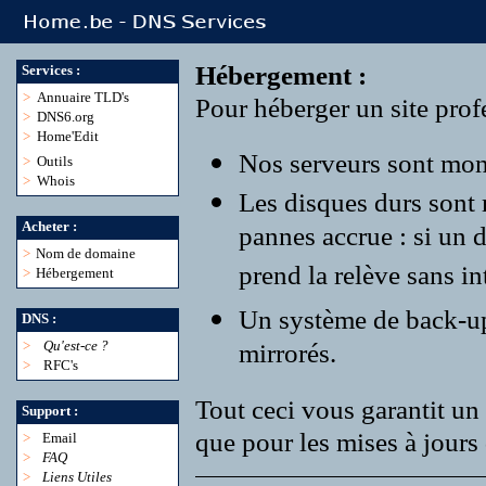
Hébergement :
Services :
>
Annuaire TLD's
Pour héberger un site profe
>
DNS6.org
>
Home'Edit
Nos serveurs sont monté
>
Outils
>
Whois
Les disques durs sont
Acheter :
pannes accrue : si un 
>
Nom de domaine
prend la relève sans in
>
Hébergement
Un système de back-up r
DNS :
>
Qu'est-ce ?
mirrorés.
>
RFC's
Tout ceci vous garantit un 
Support :
que pour les mises à jours 
>
Email
>
FAQ
>
Liens Utiles