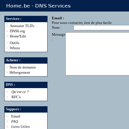
Email :
Services :
Pour nous contacter, rien de plus facile.
>
Annuaire TLD's
Nom :
>
DNS6.org
Message
>
Home'Edit
:
>
Outils
>
Whois
Acheter :
>
Nom de domaine
>
Hébergement
DNS :
>
Qu'est-ce ?
>
RFC's
Support :
>
Email
>
FAQ
>
Liens Utiles