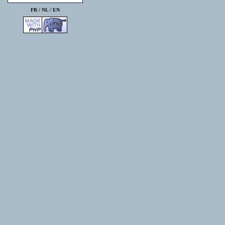
FR /
NL
/
EN