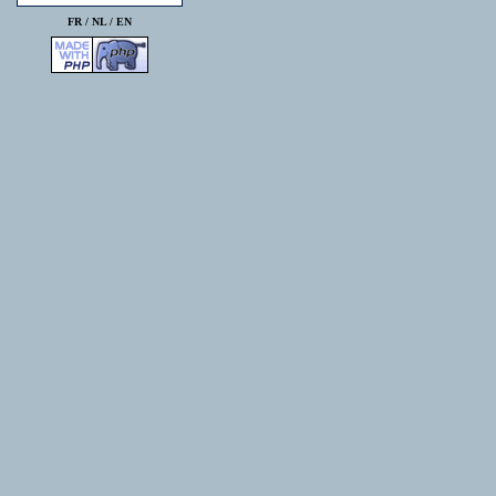
FR /
NL
/
EN