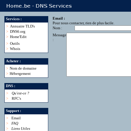
Email :
Services :
Pour nous contacter, rien de plus facile.
>
Annuaire TLD's
Nom :
>
DNS6.org
Message
>
Home'Edit
:
>
Outils
>
Whois
Acheter :
>
Nom de domaine
>
Hébergement
DNS :
>
Qu'est-ce ?
>
RFC's
Support :
>
Email
>
FAQ
>
Liens Utiles