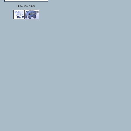
FR /
NL
/
EN