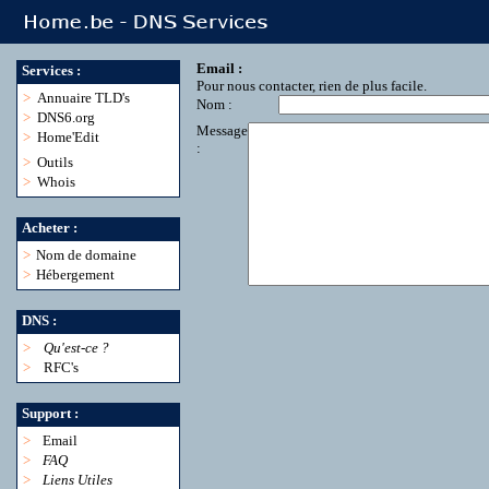
Email :
Services :
Pour nous contacter, rien de plus facile.
>
Annuaire TLD's
Nom :
>
DNS6.org
Message
>
Home'Edit
:
>
Outils
>
Whois
Acheter :
>
Nom de domaine
>
Hébergement
DNS :
>
Qu'est-ce ?
>
RFC's
Support :
>
Email
>
FAQ
>
Liens Utiles