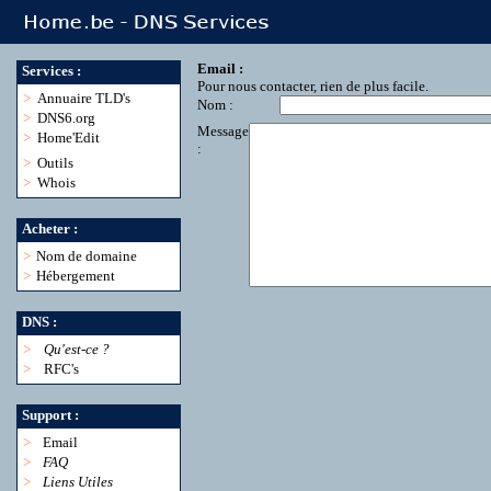
Email :
Services :
Pour nous contacter, rien de plus facile.
>
Annuaire TLD's
Nom :
>
DNS6.org
Message
>
Home'Edit
:
>
Outils
>
Whois
Acheter :
>
Nom de domaine
>
Hébergement
DNS :
>
Qu'est-ce ?
>
RFC's
Support :
>
Email
>
FAQ
>
Liens Utiles