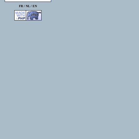
FR /
NL
/
EN