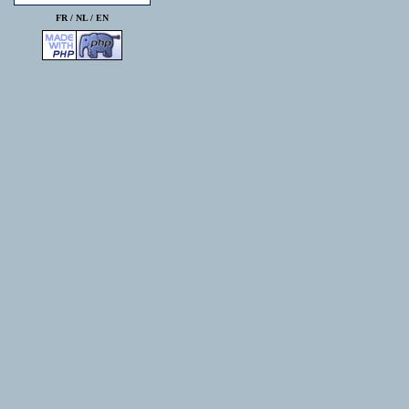
FR /
NL
/
EN