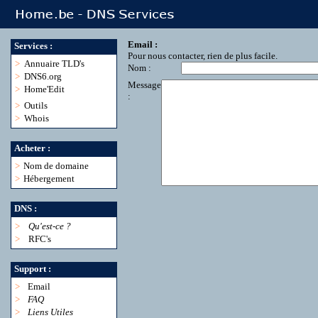
Email :
Services :
Pour nous contacter, rien de plus facile.
>
Annuaire TLD's
Nom :
>
DNS6.org
Message
>
Home'Edit
:
>
Outils
>
Whois
Acheter :
>
Nom de domaine
>
Hébergement
DNS :
>
Qu'est-ce ?
>
RFC's
Support :
>
Email
>
FAQ
>
Liens Utiles