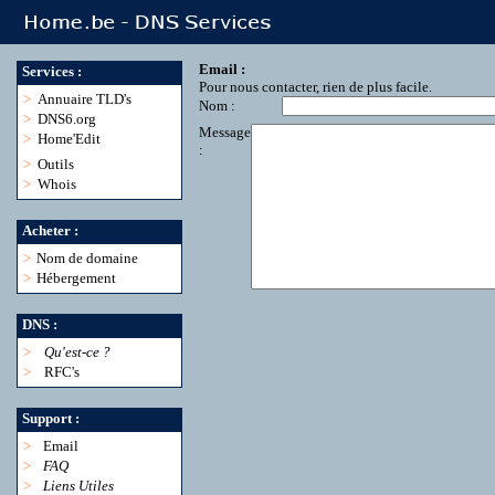
Email :
Services :
Pour nous contacter, rien de plus facile.
>
Annuaire TLD's
Nom :
>
DNS6.org
Message
>
Home'Edit
:
>
Outils
>
Whois
Acheter :
>
Nom de domaine
>
Hébergement
DNS :
>
Qu'est-ce ?
>
RFC's
Support :
>
Email
>
FAQ
>
Liens Utiles