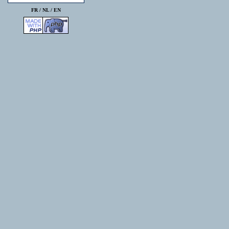
FR /
NL
/
EN