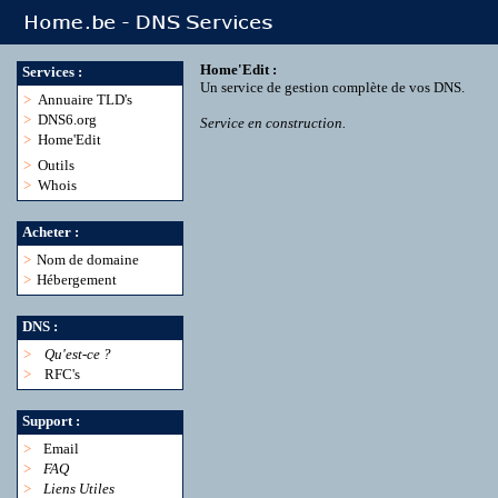
Home'Edit :
Services :
Un service de gestion complète de vos DNS.
>
Annuaire TLD's
>
DNS6.org
Service en construction.
>
Home'Edit
>
Outils
>
Whois
Acheter :
>
Nom de domaine
>
Hébergement
DNS :
>
Qu'est-ce ?
>
RFC's
Support :
>
Email
>
FAQ
>
Liens Utiles