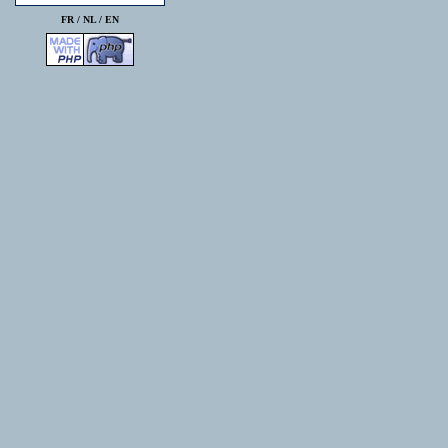
FR /
NL
/
EN