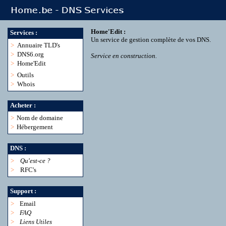
Home'Edit :
Services :
Un service de gestion complète de vos DNS.
>
Annuaire TLD's
>
DNS6.org
Service en construction.
>
Home'Edit
>
Outils
>
Whois
Acheter :
>
Nom de domaine
>
Hébergement
DNS :
>
Qu'est-ce ?
>
RFC's
Support :
>
Email
>
FAQ
>
Liens Utiles