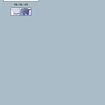
FR /
NL
/
EN