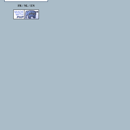
FR /
NL
/
EN