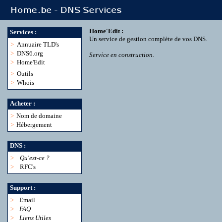
Home'Edit :
Services :
Un service de gestion complète de vos DNS.
>
Annuaire TLD's
>
DNS6.org
Service en construction.
>
Home'Edit
>
Outils
>
Whois
Acheter :
>
Nom de domaine
>
Hébergement
DNS :
>
Qu'est-ce ?
>
RFC's
Support :
>
Email
>
FAQ
>
Liens Utiles