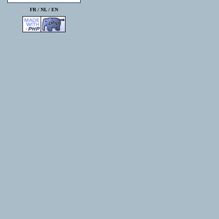
FR /
NL
/
EN