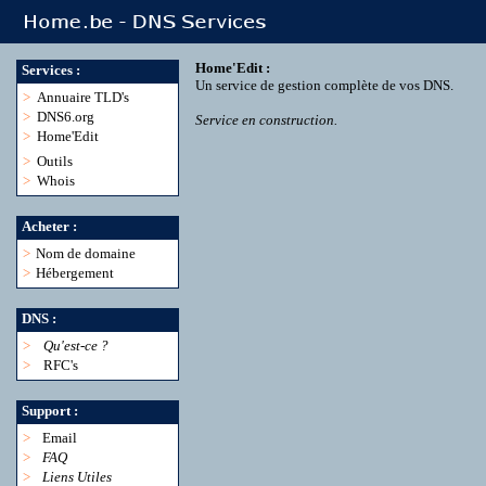
Home'Edit :
Services :
Un service de gestion complète de vos DNS.
>
Annuaire TLD's
>
DNS6.org
Service en construction.
>
Home'Edit
>
Outils
>
Whois
Acheter :
>
Nom de domaine
>
Hébergement
DNS :
>
Qu'est-ce ?
>
RFC's
Support :
>
Email
>
FAQ
>
Liens Utiles