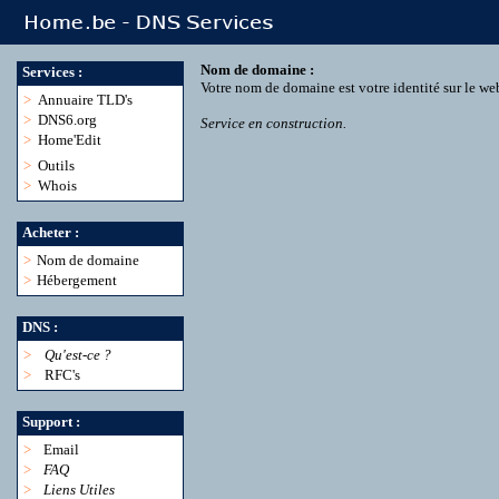
Nom de domaine :
Services :
Votre nom de domaine est votre identité sur le we
>
Annuaire TLD's
>
DNS6.org
Service en construction.
>
Home'Edit
>
Outils
>
Whois
Acheter :
>
Nom de domaine
>
Hébergement
DNS :
>
Qu'est-ce ?
>
RFC's
Support :
>
Email
>
FAQ
>
Liens Utiles