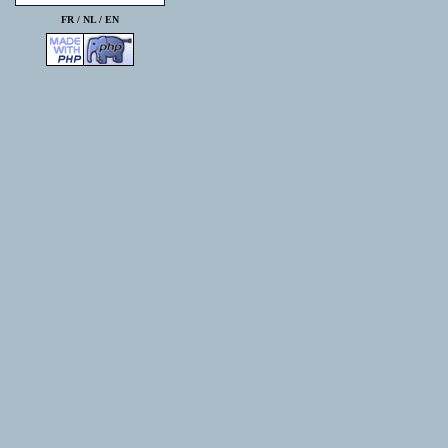
FR /
NL
/
EN