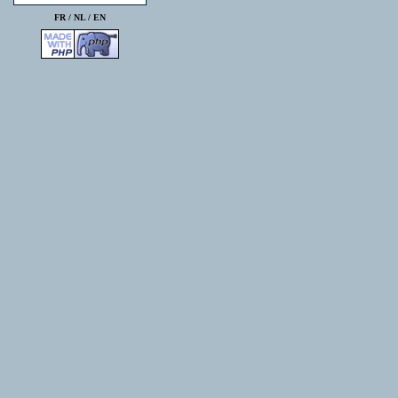
FR /
NL
/
EN