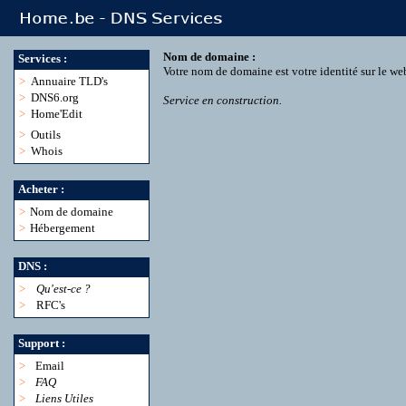
Nom de domaine :
Services :
Votre nom de domaine est votre identité sur le we
>
Annuaire TLD's
>
DNS6.org
Service en construction.
>
Home'Edit
>
Outils
>
Whois
Acheter :
>
Nom de domaine
>
Hébergement
DNS :
>
Qu'est-ce ?
>
RFC's
Support :
>
Email
>
FAQ
>
Liens Utiles