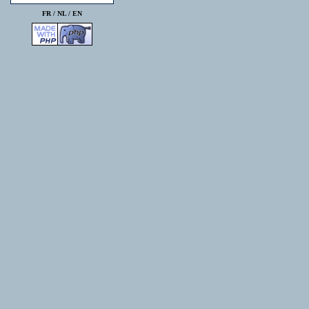
FR /
NL
/
EN