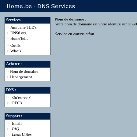
Nom de domaine :
Services :
Votre nom de domaine est votre identité sur le we
>
Annuaire TLD's
>
DNS6.org
Service en construction.
>
Home'Edit
>
Outils
>
Whois
Acheter :
>
Nom de domaine
>
Hébergement
DNS :
>
Qu'est-ce ?
>
RFC's
Support :
>
Email
>
FAQ
>
Liens Utiles