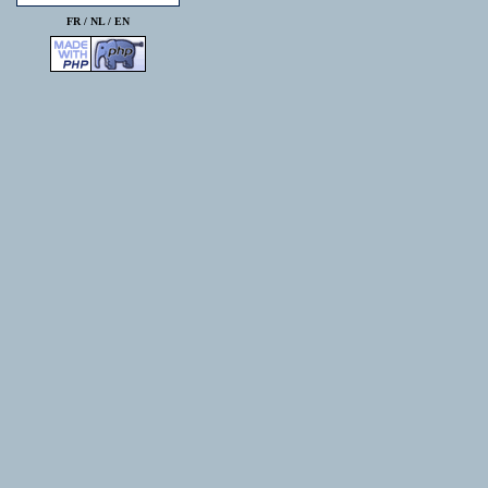
FR /
NL
/
EN