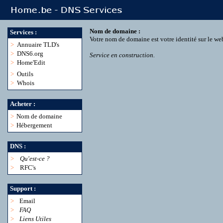
Nom de domaine :
Services :
Votre nom de domaine est votre identité sur le we
>
Annuaire TLD's
>
DNS6.org
Service en construction.
>
Home'Edit
>
Outils
>
Whois
Acheter :
>
Nom de domaine
>
Hébergement
DNS :
>
Qu'est-ce ?
>
RFC's
Support :
>
Email
>
FAQ
>
Liens Utiles