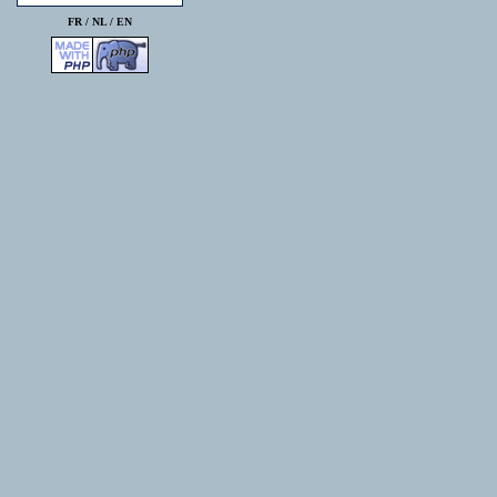
FR /
NL
/
EN