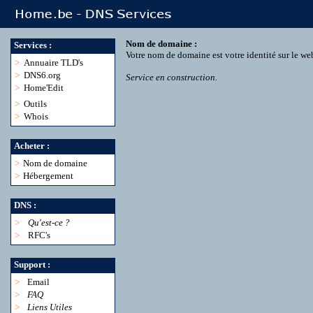
Nom de domaine :
Services :
Votre nom de domaine est votre identité sur le we
>
Annuaire TLD's
>
DNS6.org
Service en construction.
>
Home'Edit
>
Outils
>
Whois
Acheter :
>
Nom de domaine
>
Hébergement
DNS :
>
Qu'est-ce ?
>
RFC's
Support :
>
Email
>
FAQ
>
Liens Utiles