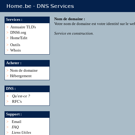
Nom de domaine :
Services :
Votre nom de domaine est votre identité sur le we
>
Annuaire TLD's
>
DNS6.org
Service en construction.
>
Home'Edit
>
Outils
>
Whois
Acheter :
>
Nom de domaine
>
Hébergement
DNS :
>
Qu'est-ce ?
>
RFC's
Support :
>
Email
>
FAQ
>
Liens Utiles