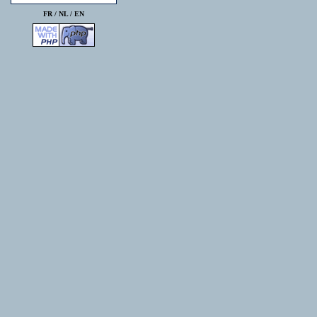
FR /
NL
/
EN