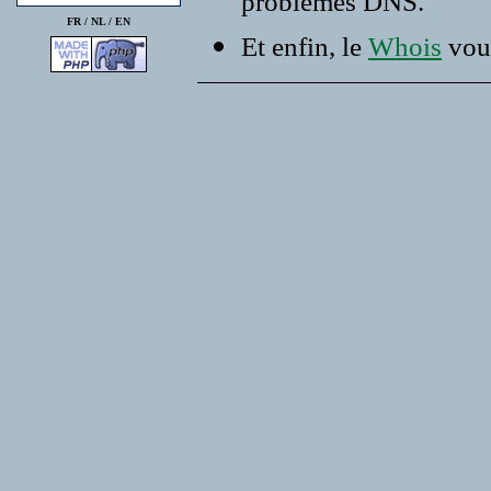
problemes DNS.
FR /
NL
/
EN
Et enfin, le
Whois
vous