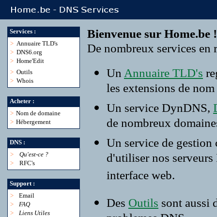
Bienvenue sur Home.be !
Services :
>
Annuaire TLD's
De nombreux services en r
>
DNS6.org
>
Home'Edit
Un
Annuaire TLD's
re
>
Outils
>
Whois
les extensions de nom
Acheter :
Un service DynDNS,
>
Nom de domaine
de nombreux domaine
>
Hébergement
Un service de gestion
DNS :
>
Qu'est-ce ?
d'utiliser nos serveur
>
RFC's
interface web.
Support :
>
Email
Des
Outils
sont aussi 
>
FAQ
>
Liens Utiles