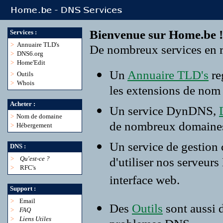
Bienvenue sur Home.be !
Services :
>
Annuaire TLD's
De nombreux services en r
>
DNS6.org
>
Home'Edit
Un
Annuaire TLD's
re
>
Outils
>
Whois
les extensions de nom
Acheter :
Un service DynDNS,
>
Nom de domaine
de nombreux domaine
>
Hébergement
Un service de gestion
DNS :
>
Qu'est-ce ?
d'utiliser nos serveur
>
RFC's
interface web.
Support :
>
Email
Des
Outils
sont aussi 
>
FAQ
>
Liens Utiles