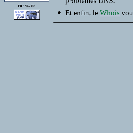
problemes DNS.
FR /
NL
/
EN
Et enfin, le
Whois
vous