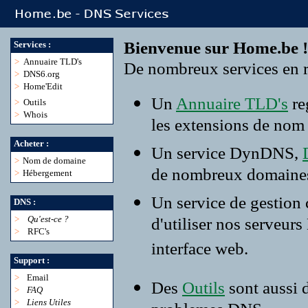
Bienvenue sur Home.be !
Services :
>
Annuaire TLD's
De nombreux services en r
>
DNS6.org
>
Home'Edit
Un
Annuaire TLD's
re
>
Outils
>
Whois
les extensions de nom
Acheter :
Un service DynDNS,
>
Nom de domaine
de nombreux domaine
>
Hébergement
Un service de gestion
DNS :
>
Qu'est-ce ?
d'utiliser nos serveur
>
RFC's
interface web.
Support :
>
Email
Des
Outils
sont aussi 
>
FAQ
>
Liens Utiles