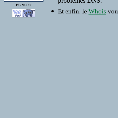
problemes DNS.
FR /
NL
/
EN
Et enfin, le
Whois
vous