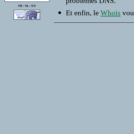
problemes DNS.
FR /
NL
/
EN
Et enfin, le
Whois
vous