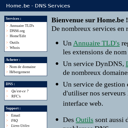
Bienvenue sur Home.be !
Services :
>
Annuaire TLD's
De nombreux services en r
>
DNS6.org
>
Home'Edit
Un
Annuaire TLD's
re
>
Outils
>
Whois
les extensions de nom
Acheter :
Un service DynDNS,
>
Nom de domaine
de nombreux domaine
>
Hébergement
Un service de gestion
DNS :
>
Qu'est-ce ?
d'utiliser nos serveur
>
RFC's
interface web.
Support :
>
Email
Des
Outils
sont aussi 
>
FAQ
>
Liens Utiles