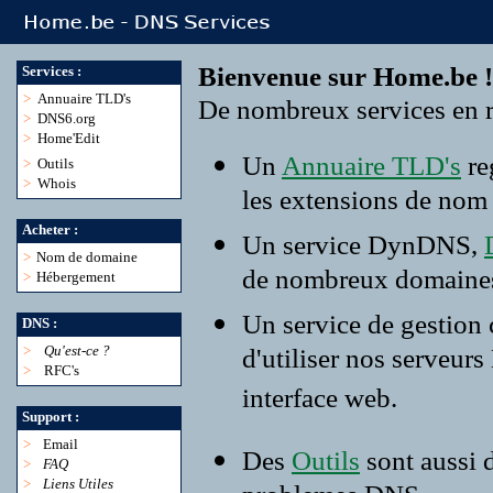
Bienvenue sur Home.be !
Services :
>
Annuaire TLD's
De nombreux services en r
>
DNS6.org
>
Home'Edit
Un
Annuaire TLD's
re
>
Outils
>
Whois
les extensions de nom
Acheter :
Un service DynDNS,
>
Nom de domaine
de nombreux domaine
>
Hébergement
Un service de gestion
DNS :
>
Qu'est-ce ?
d'utiliser nos serveur
>
RFC's
interface web.
Support :
>
Email
Des
Outils
sont aussi 
>
FAQ
>
Liens Utiles