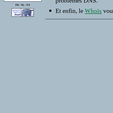
problemes DNS.
FR /
NL
/
EN
Et enfin, le
Whois
vous